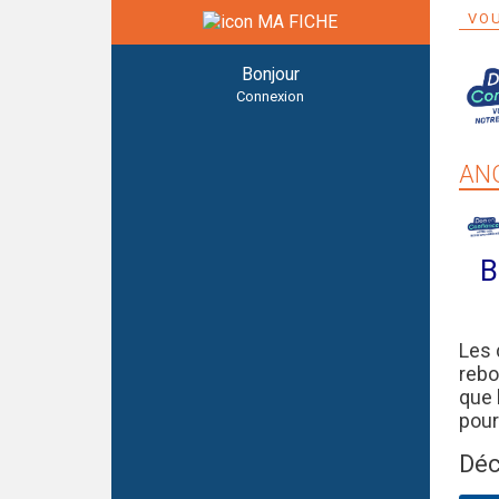
VOU
MA FICHE
Bonjour
Connexion
ANC
B
Les 
rebo
que 
pour
Déc