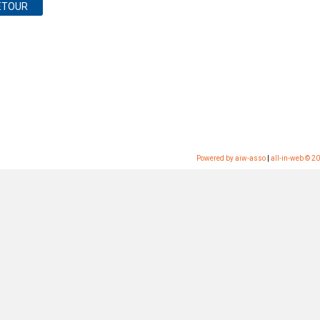
ETOUR
Powered by aiw-asso
|
all-in-web © 2