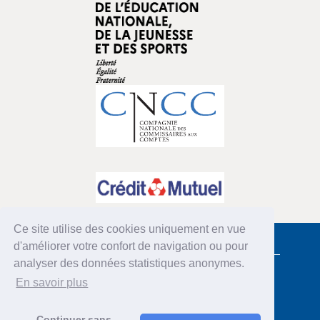
Ce site utilise des cookies uniquement en vue
d'améliorer votre confort de navigation ou pour
COORDONNÉES
analyser des données statistiques anonymes.
Comité de la Charte du Don en confiance
En savoir plus
8 rue de Srebrenica 75020 Paris
01 53 36 35 02 - 03
contact[at]donenconfiance.org
Continuer sans
INTERNATIONAL