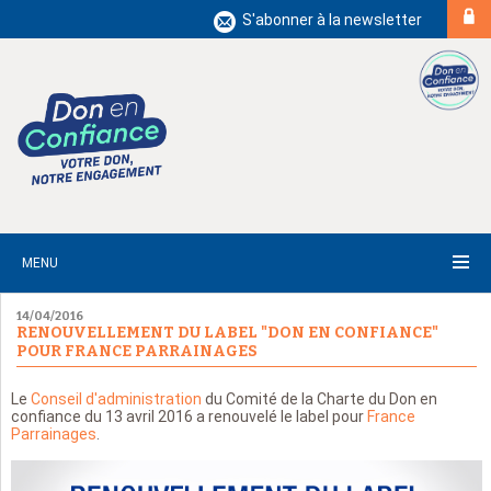
S'abonner à la newsletter
MENU
14/04/2016
RENOUVELLEMENT DU LABEL "DON EN CONFIANCE"
POUR FRANCE PARRAINAGES
Le
Conseil d'administration
du Comité de la Charte du Don en
confiance du 13 avril 2016 a renouvelé le label pour
France
Parrainages
.