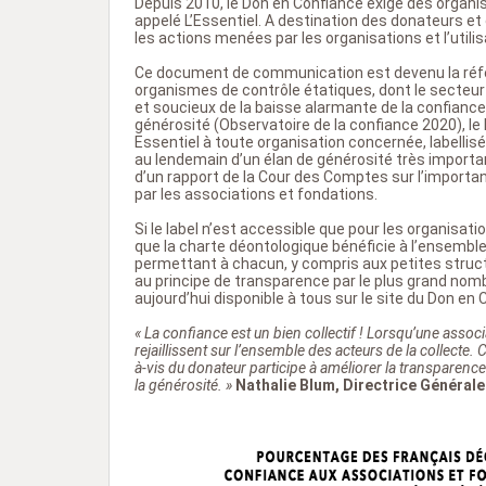
Depuis 2010, le Don en Confiance exige des organis
appelé L’Essentiel. A destination des donateurs et
les actions menées par les organisations et l’utili
Ce document de communication est devenu la référ
organismes de contrôle étatiques, dont le secteur 
et soucieux de la baisse alarmante de la confiance 
générosité (Observatoire de la confiance 2020), le 
Essentiel à toute organisation concernée, labellisée
au lendemain d’un élan de générosité très importa
d’un rapport de la Cour des Comptes sur l’importa
par les associations et fondations.
Si le label n’est accessible que pour les organisati
que la charte déontologique bénéficie à l’ensemble 
permettant à chacun, y compris aux petites struct
au principe de transparence par le plus grand nombr
aujourd’hui disponible à tous sur le site du Don en 
« La confiance est un bien collectif ! Lorsqu’une assoc
rejaillissent sur l’ensemble des acteurs de la collect
à-vis du donateur participe à améliorer la transparence
la générosité. »
Nathalie Blum, Directrice Général