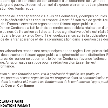
ations qu’elle contrôle l’édition annuelle d’un document de synthèse
 du grand public, L’Essentiel permet d’exposer clairement et simpleme
sation des fonds reçus.
ence de la transparence vis-à-vis des donateurs, y compris pour les
de la générosité s’est depuis emparé. Attentif à son rôle de garde-fo
des Français envers les organisations faisant appel public à la
Don en Confiance a fait le choix de rendre accessible la réalisation d’u
 ou non. Cette action est d’autant plus significative qu’elle est réalis
nt dans le contexte du Covid-19 et quelques mois après la publication
nce de la transparence et de la communication dans la gestion des do
ons volontaires respectant ses principes et ses règles, il est primordial
des structures faisant appel public à la générosité sans distinction. 
ures, de réaliser ce document, le Don en Confiance favorise l’adhésio
e. Ainsi, un guide pratique pour la rédaction d’un Essentiel est
Confiance.
iation ou une fondation recourt à la générosité du public, ses pratiques
e. C’est pourquoi chaque organisation qui progresse dans sa communication v
 dans le secteur et à asseoir les fondements de la confiance de l’appel publi
e du Don en Confiance