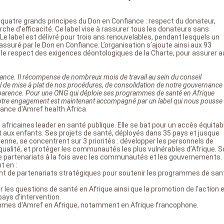
 quatre grands principes du Don en Confiance : respect du donateur,
he d’efficacité. Ce label vise à rassurer tous les donateurs sans
Le label est délivré pour trois ans renouvelables, pendant lesquels un
ssuré par le Don en Confiance. L’organisation s’ajoute ainsi aux 93
le respect des exigences déontologiques de la Charte, pour assurer a
ance. Il récompense de nombreux mois de travail au sein du conseil
il de mise à plat de nos procédures, de consolidation de notre gouvernance
ransparence. Pour une ONG qui déploie ses programmes de santé en Afrique
notre engagement est maintenant accompagné par un label qui nous pousse
rance d'Amref health Africa
fricaines leader en santé publique. Elle se bat pour un accès équitab
 aux enfants. Ses projets de santé, déployés dans 35 pays et jusque
ienne, se concentrent sur 3 priorités : développer les personnels de
qualité, et protéger les communautés les plus vulnérables d’Afrique. 
de partenariats à la fois avec les communautés et les gouvernements.
t en :
ent de partenariats stratégiques pour soutenir les programmes de san
r les questions de santé en Afrique ainsi que la promotion de l'action 
ays d'intervention.
mmes d'Amref en Afrique, notamment en Afrique francophone.