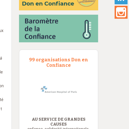
ux
 à
99 organisations Don en
Confiance
le
Son
té
et
AU SERVICE DE GRANDES
CAUSES