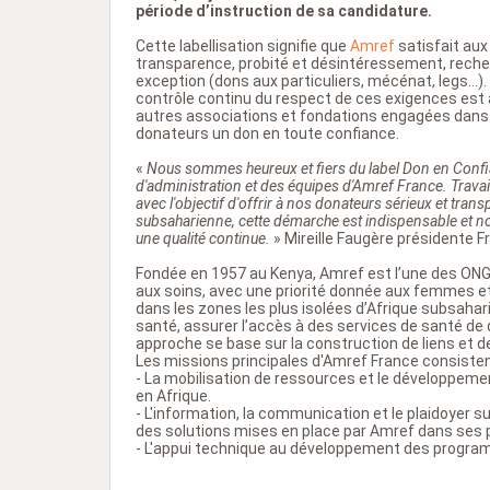
période d’instruction de sa candidature.
Cette labellisation signifie que
Amref
satisfait aux
transparence, probité et désintéressement, recherc
exception (dons aux particuliers, mécénat, legs…). 
contrôle continu du respect de ces exigences est a
autres associations et fondations engagées dans 
donateurs un don en toute confiance.
«
Nous sommes heureux et fiers du label Don en Confi
d'administration et des équipes d'Amref France. Trava
avec l'objectif d'offrir à nos donateurs sérieux et t
subsaharienne, cette démarche est indispensable et 
une qualité continue.
» Mireille Faugère présidente F
Fondée en 1957 au Kenya, Amref est l’une des ONG a
aux soins, avec une priorité donnée aux femmes et
dans les zones les plus isolées d’Afrique subsahar
santé, assurer l’accès à des services de santé de 
approche se base sur la construction de liens et 
Les missions principales d'Amref France consisten
- La mobilisation de ressources et le développem
en Afrique.
- L'information, la communication et le plaidoyer su
des solutions mises en place par Amref dans ses p
- L'appui technique au développement des progra