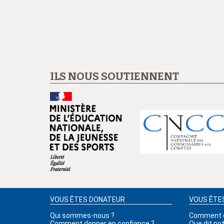
ILS NOUS SOUTIENNENT
VOUS ÊTES DONATEUR
VOUS ÊTE
Qui sommes-nous ?
Comment ob
Comment donner en confiance ?
Que dit no