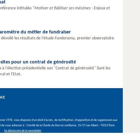
nat
onférence intitulée
"Motiver et fidéliser ses mécènes - Enjeux et
aromètre du métier de fundraiser
 dévoilé les résultats de l’étude Fundorama, premier observatoire
sites pour un contrat de générosité
 l'élection présidentielle son "Contrat de générosité" liant les
al et l'Etat.
NCE
vier 1978, vous disposez d'un droit d'accès, de rectification, d'opposition et de suppression aux
it de vous adresser à : Comité de la Charte du Don en confiance, 15/17 rue Albert - 75013 Paris.
Se désinscrire de la newsletter