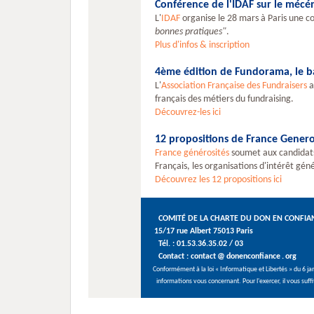
Conférence de l'IDAF sur le mécé
L'
IDAF
organise le 28 mars à Paris une c
bonnes pratiques"
.
Plus d'infos & inscription
4ème édition de Fundorama, le b
L'
Association Française des Fundraisers
a
français des métiers du fundraising.
Découvrez-les ici
12 propositions de France Genero
France générosités
soumet aux candidats à
Français, les organisations d'intérêt génér
Découvrez les 12 propositions ici
COMITÉ DE LA CHARTE DU DON EN CONFIA
15/17 rue Albert 75013 Paris
Tél. : 01.53.36.35.02 / 03
Contact : contact
@
donenconfiance
.
org
Conformément à la loi « Informatique et Libertés » du 6 jan
informations vous concernant. Pour l'exercer, il vous suff