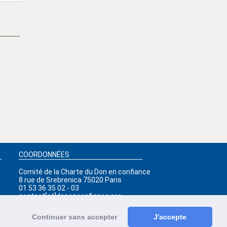
COORDONNÉES
Comité de la Charte du Don en confiance
8 rue de Srebrenica 75020 Paris
01 53 36 35 02 - 03
contact[at]donenconfiance.org
INTERNATIONAL
Continuer sans accepter
J'accepte