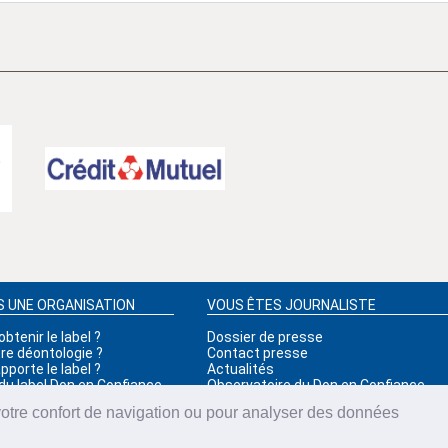
S UNE ORGANISATION
VOUS ÊTES JOURNALISTE
tenir le label ?
Dossier de presse
tre déontologie ?
Contact presse
porte le label ?
Actualités
 du label Don en Confiance
Observatoire du Don en Confiance
votre confort de navigation ou pour analyser des données
Infos Légales
Accessibilité
Plan du site