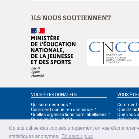
ILS NOUS SOUTIENNENT
VOUS ÊTES DONATEUR
VOUS ÊTE
Qui sommes-nous ?
Comment ob
Comment donner en confiance ?
Que dit no
Quelles organisations sont labellisées ?
Que vous ap
Que signifie le label ?
Utilisation
Ce site utilise des cookies uniquement en vue d'améliorer 
statistiques anonymes.
En savoir plus