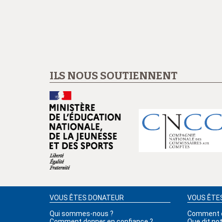
ILS NOUS SOUTIENNENT
VOUS ÊTES DONATEUR
VOUS ÊTE
Qui sommes-nous ?
Comment ob
Comment donner en confiance ?
Que dit no