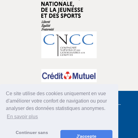
Ce site utilise des cookies uniquement en vue
d'améliorer votre confort de navigation ou pour
COORDONNÉES
analyser des données statistiques anonymes.
Comité de la Charte du Don en confiance
En savoir plus
8 rue de Srebrenica 75020 Paris
01 53 36 35 02 - 03
contact[at]donenconfiance.org
Continuer sans
INTERNATIONAL
J'accepte